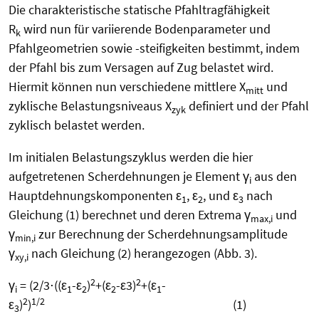
Die charakteristische statische Pfahltragfähigkeit
R
wird nun für variierende Bodenparameter und
k
Pfahlgeometrien sowie -steifigkeiten bestimmt, indem
der Pfahl bis zum Versagen auf Zug belastet wird.
Hiermit können nun verschiedene mittlere X
und
mitt
zyklische Belastungsniveaus X
definiert und der Pfahl
zyk
zyklisch belastet werden.
Im initialen Belastungszyklus werden die hier
aufgetretenen Scherdehnungen je Element γ
aus den
i
Hauptdehnungskomponenten ε
, ε
, und ε
nach
1
2
3
Gleichung (1) berechnet und deren Extrema γ
und
max,i
γ
zur Berechnung der Scherdehnungsamplitude
min,i
γ
nach Gleichung (2) herangezogen (Abb. 3).
xy,i
2
2
γ
= (2/3⋅((ε
-ε
)
+(ε
-ε3)
+(ε
-
i
1
2
2
1
2
1/2
ε
)
)
(1)
3