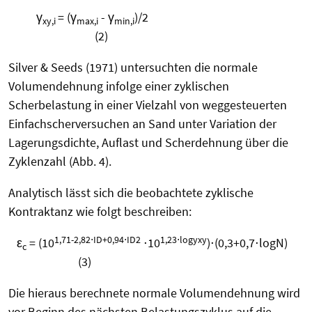
γ
= (γ
- γ
)/2
xy,i
max,i
min,i
(2)
Silver & Seeds (1971) untersuchten die normale
Volumendehnung infolge einer zyklischen
Scherbelastung in einer Vielzahl von weggesteuerten
Einfachscherversuchen an Sand unter Variation der
Lagerungsdichte, Auflast und Scherdehnung über die
Zyklenzahl (Abb. 4).
Analytisch lässt sich die beobachtete zyklische
Kontraktanz wie folgt beschreiben:
1,71-2,82⋅ID+0,94⋅ID2
1,23⋅logyxy
ε
= (10
⋅10
)⋅(0,3+0,7⋅logN)
c
(3)
Die hieraus berechnete normale Volumendehnung wird
vor Beginn des nächsten Belastungszyklus auf die